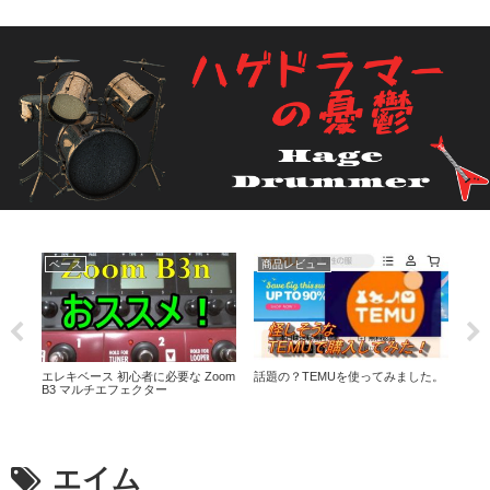
ベース
商品レビュー
商
を素
エレキベース 初心者に必要な Zoom
話題の？TEMUを使ってみました。
X-B
B3 マルチエフェクター
ーツ
エイム