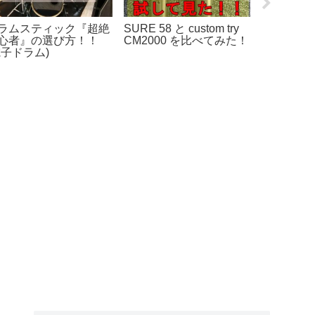
ドライブレコーダーを簡
ニンテンドースイッチの
ギター
単取り付け！
ジョイコンを自分で修理
レス化
する。