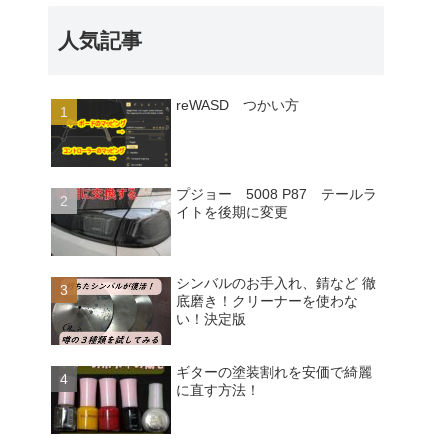
人気記事
reWASD つかい方
プジョー 5008 P87 テールラ
イトを後期に変更
シンバルのお手入れ、錆など 徹
底磨き！クリーナーを使わな
い！決定版
ギターの塗装割れを安価で綺麗
に直す方法！