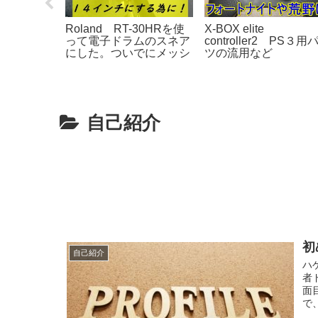
ustom try
エレキベース超絶初心者
初心者見る初心者の
を比べてみた！
が見るブログ！用意編
の ギター・ベース
ギュラーチューニン
オクターブ調整
自己紹介
初
自己紹介
ハ
者
面
で