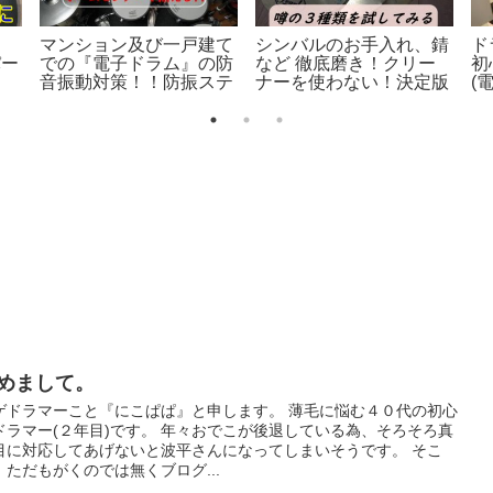
為
御髪神社にお参り。
エレキベース初心者が最
のレ
初に読む基本！2回目 指
グと
弾き編 挫折しやすい人
用
めまして。
ゲドラマーこと『にこぱぱ』と申します。 薄毛に悩む４０代の初心
ドラマー(２年目)です。 年々おでこが後退している為、そろそろ真
目に対応してあげないと波平さんになってしまいそうです。 そこ
、ただもがくのでは無くブログ...