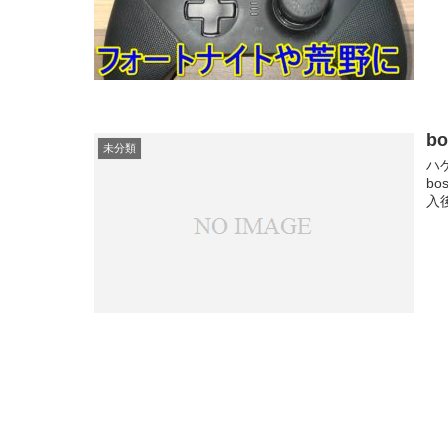
b
未分類
ハ
bo
入