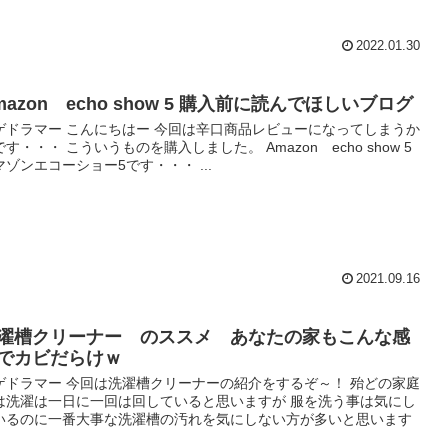
2022.01.30
mazon echo show 5 購入前に読んでほしいブログ
ゲドラマー こんにちはー 今回は辛口商品レビューになってしまうか
です・・・ こういうものを購入しました。 Amazon echo show 5
マゾンエコーショー5です・・・ ...
2021.09.16
濯槽クリーナー のススメ あなたの家もこんな感
でカビだらけｗ
ゲドラマー 今回は洗濯槽クリーナーの紹介をするぞ～！ 殆どの家庭
は洗濯は一日に一回は回していると思いますが 服を洗う事は気にし
いるのに一番大事な洗濯槽の汚れを気にしない方が多いと思います