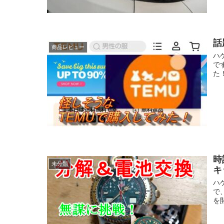
話
商品レビュー
ハ
で
た
時
未分類
キ
ハ
で
を