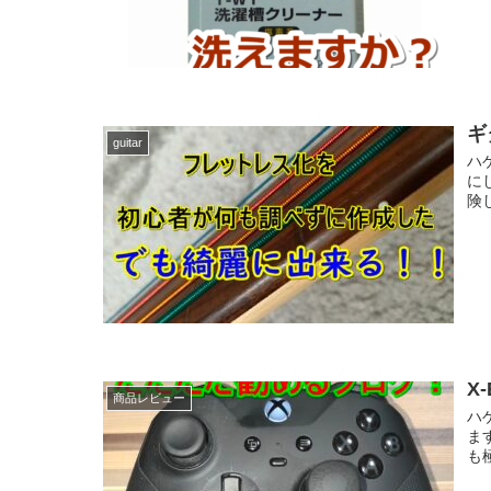
ギ
guitar
ハ
に
険
X
商品レビュー
ハ
ま
も