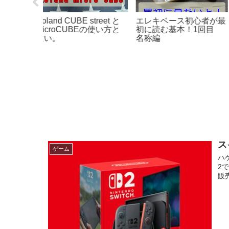
ーダーを簡
スイッチ 2 買う
御髪神社にお参り。
ス
ゲーム
ハ
2
販