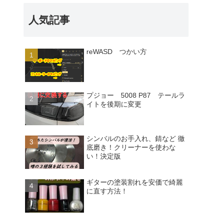
人気記事
reWASD つかい方
プジョー 5008 P87 テールラ
イトを後期に変更
シンバルのお手入れ、錆など 徹
底磨き！クリーナーを使わな
い！決定版
ギターの塗装割れを安価で綺麗
に直す方法！