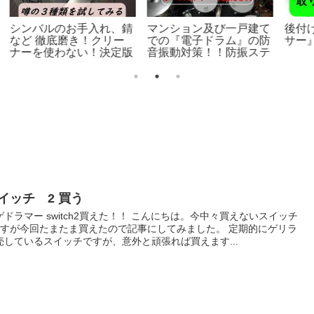
初めまして。
ギターベースのフレット
R
レス化を素人がする！
っ
に
ュ
べ
イッチ 2 買う
ゲドラマー switch2買えた！！ こんにちは。今中々買えないスイッチ
ですが今回たまたま買えたので記事にしてみました。 定期的にゲリラ
売しているスイッチですが、意外と頑張れば買えます...