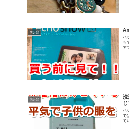
A
未分類
ハ
も
ア
洗
未分類
じ
ハ
で
て
...