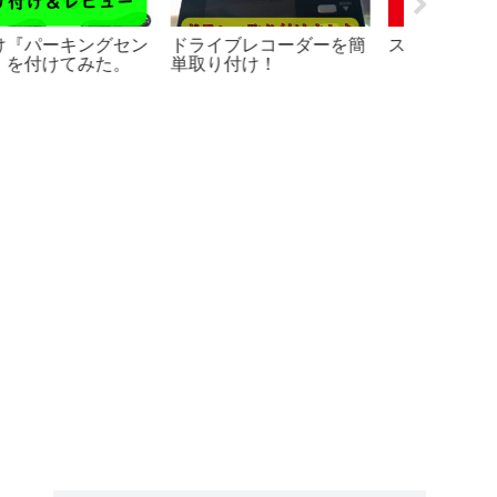
oland RT-30HRを使
エレキベース初心者が最
ギターや
て電子ドラムのスネア
初に読む基本！2回目 指
簡単に剝
した。ついでにメッシ
弾き編 挫折しやすい人
パッド２種類叩き比
用
！