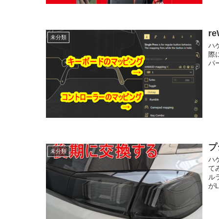
r
未分類
ハ
際
パ
プ
未分類
ハ
て
ル
がL