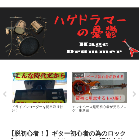
車
ベース
ド
を素
ドライブレコーダーを簡単取り付
エレキベース超絶初心者が見るブロ
Ro
け！
グ！用意編
ラム
シュ
【脱初心者！】ギター初心者の為のロック