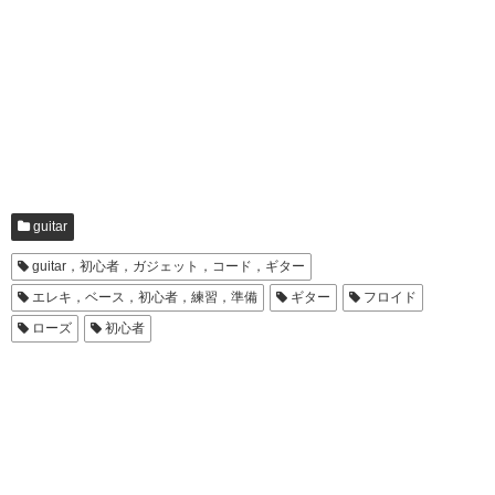
guitar
guitar，初心者，ガジェット，コード，ギター
エレキ，ベース，初心者，練習，準備
ギター
フロイド
ローズ
初心者