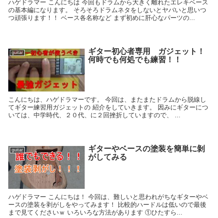
ハゲドラマー こんにちは 今回もドラムから大きく離れたエレキベース
の基本編になります。 そろそろドラムネタをしないとヤバいと思いつ
つ頑張ります！！ ベース各名称など まず初めに肝心なパーツの...
ギター初心者専用 ガジェット！
guitar
何時でも何処でも練習！！
こんにちは、ハゲドラマーです。 今回は、またまたドラムから脱線し
てギター練習用ガジェットの 紹介をしていきます。 因みにギターにつ
いては、中学時代、２０代、に２回挫折していますので、 ...
ギターやベースの塗装を簡単に剝
guitar
がしてみる
ハゲドラマー こんにちは！ 今回は、難しいと思われがちなギターやベ
ースの塗装を剥がしをやってみます！ 比較的ハードルは低いので最後
まで見てくださいｗ いろいろな方法があります ①ひたすら...